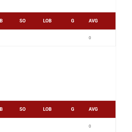
B
SO
LOB
G
AVG
0
B
SO
LOB
G
AVG
0