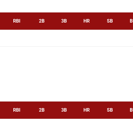
RBI
2B
3B
HR
SB
B
RBI
2B
3B
HR
SB
B