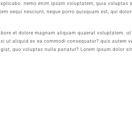
, explicabo. nemo enim ipsam voluptatem, quia voluptas si
em sequi nesciunt, neque porro quisquam est, qui dolore
abore et dolore magnam aliquam quaerat voluptatem. u
isi ut aliquid ex ea commodi consequatur? quis autem vel 
ugiat, quo voluptas nulla pariatur? Lorem ipsum dolor si