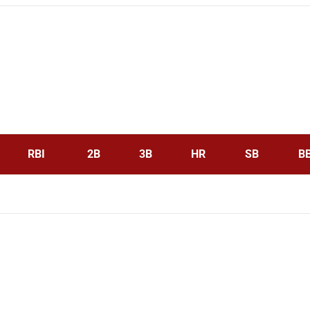
RBI
2B
3B
HR
SB
B