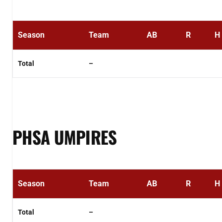
Season
Team
AB
R
H
Total
–
PHSA UMPIRES
Season
Team
AB
R
H
Total
–