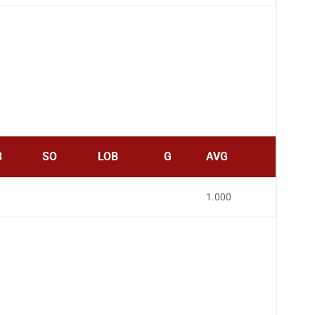
B
SO
LOB
G
AVG
1.000