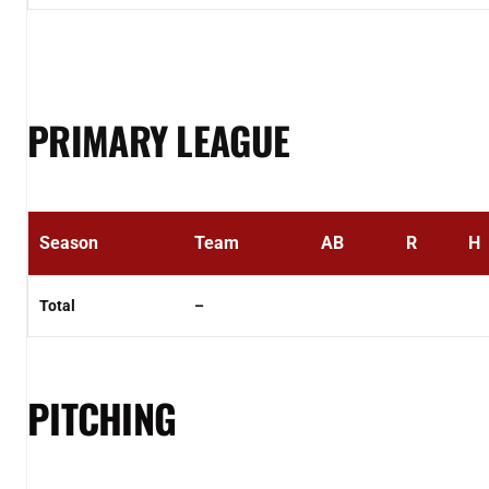
PRIMARY LEAGUE
Season
Team
AB
R
H
Total
–
PITCHING