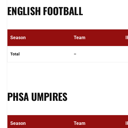
ENGLISH FOOTBALL
Season
Team
I
Total
–
PHSA UMPIRES
Season
Team
I